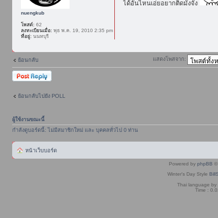
ได้อันไหนเอ่ยอยากติดมั่งจัง
nuengkub
โพสต์:
62
ลงทะเบียนเมื่อ:
พุธ พ.ค. 19, 2010 2:35 pm
ที่อยู่:
นนทบุรี
แสดงโพสจาก:
ย้อนกลับ
ตอบกระทู้
ย้อนกลับไปยัง POLL
ผู้ใช้งานขณะนี้
กำลังดูบอร์ดนี้: ไม่มีสมาชิกใหม่ และ บุคคลทั่วไป 0 ท่าน
หน้าเว็บบอร์ด
Powered by
phpBB
© 
Winter's Day Style
Bill
Thai language by
Time : 0.0