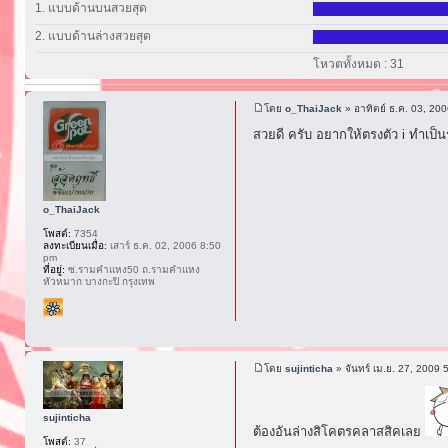
1. แบบด้านบนสวยสุด
2. แบบด้านล่างสวยสุด
โหวตทั้งหมด : 31
โดย
o_ThaiJack
» อาทิตย์ ธ.ค. 03, 20
สวยดี ครับ อยากให้ตรงตัว i ทำเป็
o_ThaiJack
โพสต์:
7354
ลงทะเบียนเมื่อ:
เสาร์ ธ.ค. 02, 2006 8:50
pm
ที่อยู่:
ซ.รามคำแหง50 ถ.รามคำแหง
หัวหมาก บางกะปิ กรุงเทพ
โดย
sujinticha
» จันทร์ เม.ย. 27, 2009 
sujinticha
ต้องอันล่างสิโคตรคลาสสิคเลย
โพสต์:
37