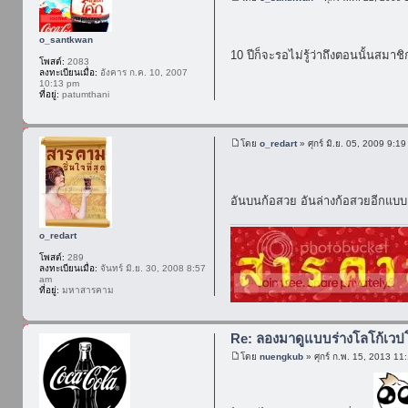
o_santkwan
10 ปีก็จะรอไม่รู้ว่าถึงตอนนั้นส
โพสต์:
2083
ลงทะเบียนเมื่อ:
อังคาร ก.ค. 10, 2007
10:13 pm
ที่อยู่:
patumthani
โดย
o_redart
» ศุกร์ มิ.ย. 05, 2009 9:1
อันบนก้อสวย อันล่างก้อสวยอีกแบบ
o_redart
โพสต์:
289
ลงทะเบียนเมื่อ:
จันทร์ มิ.ย. 30, 2008 8:57
am
ที่อยู่:
มหาสารคาม
Re: ลองมาดูแบบร่างโลโก้เวป
โดย
nuengkub
» ศุกร์ ก.พ. 15, 2013 11