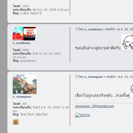
โพสต์:
1097
ลงทะเบียนเมื่อ:
พุธ พ.ย. 05, 2008 3:16 pm
ที่อยู่:
อ.เมือง ปทุมธานี
โดย
o_santkwan
» พฤหัสฯ. เม.ย. 30, 2
o_santkwan
ชอบอันล่าง ดูสบายตาดีครับ
โพสต์:
2083
ลงทะเบียนเมื่อ:
อังคาร ก.ค. 10, 2007
10:13 pm
ที่อยู่:
patumthani
โดย
o_showgoon
» พฤหัสฯ. พ.ค. 21, 2
เลือกไม่ถูกเลยจริงๆคับ...สวยทั้งคู่
o_showgoon
โพสต์:
397
showgoon_2@hotmail.com
ลงทะเบียนเมื่อ:
จันทร์ ส.ค. 18, 2008 11:26
am
ที่อยู่:
โคคาโคล่า เชียงใหม่