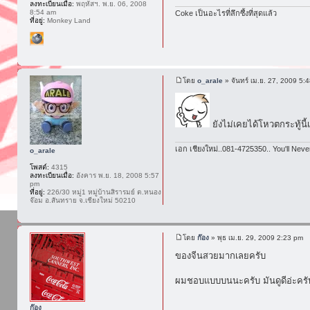
ลงทะเบียนเมื่อ:
พฤหัสฯ. พ.ย. 06, 2008
8:54 am
Coke เป็นอะไรที่ลึกซึ้งที่สุดแล้ว
ที่อยู่:
Monkey Land
โดย
o_arale
» จันทร์ เม.ย. 27, 2009 5:
ยังไม่เคยได้โหวตกระทู้นี
เอก เชียงใหม่..081-4725350.. You'll Neve
o_arale
โพสต์:
4315
ลงทะเบียนเมื่อ:
อังคาร พ.ย. 18, 2008 5:57
pm
ที่อยู่:
226/30 หมู่1 หมู่บ้านสิรารมย์ ต.หนอง
จ๊อม อ.สันทราย จ.เชียงใหม่ 50210
โดย
ก๊อง
» พุธ เม.ย. 29, 2009 2:23 pm
ของจีนสวยมากเลยครับ
ผมชอบแบบบนนะครับ มันดูดีอ่ะครั
ก๊อง