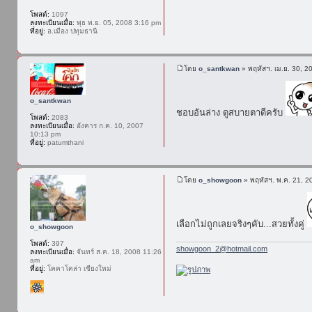
โพสต์:
1097
ลงทะเบียนเมื่อ:
พุธ พ.ย. 05, 2008 3:16 pm
ที่อยู่:
อ.เมือง ปทุมธานี
โดย
o_santkwan
» พฤหัสฯ. เม.ย. 30, 2
o_santkwan
ชอบอันล่าง ดูสบายตาดีครับ
โพสต์:
2083
ลงทะเบียนเมื่อ:
อังคาร ก.ค. 10, 2007
10:13 pm
ที่อยู่:
patumthani
โดย
o_showgoon
» พฤหัสฯ. พ.ค. 21, 2
เลือกไม่ถูกเลยจริงๆคับ...สวยทั้งคู่
o_showgoon
โพสต์:
397
showgoon_2@hotmail.com
ลงทะเบียนเมื่อ:
จันทร์ ส.ค. 18, 2008 11:26
am
ที่อยู่:
โคคาโคล่า เชียงใหม่