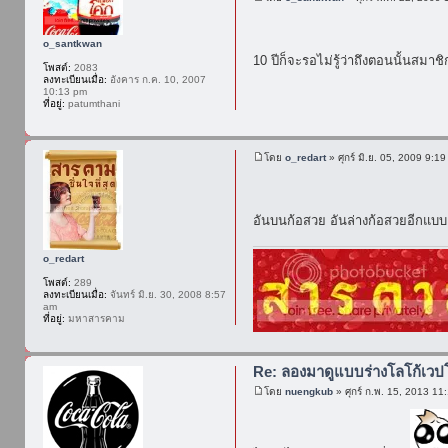
o_santkwan
10 ปีก็จะรอไม่รู้ว่าถึงตอนนั้นส
โพสต์:
2083
ลงทะเบียนเมื่อ:
อังคาร ก.ค. 10, 2007
10:13 pm
ที่อยู่:
patumthani
โดย
o_redart
» ศุกร์ มิ.ย. 05, 2009 9:1
อันบนก้อสวย อันล่างก้อสวยอีกแบบ
o_redart
โพสต์:
289
ลงทะเบียนเมื่อ:
จันทร์ มิ.ย. 30, 2008 8:57
am
ที่อยู่:
มหาสารคาม
Re: ลองมาดูแบบร่างโลโก้เวป
โดย
nuengkub
» ศุกร์ ก.พ. 15, 2013 11