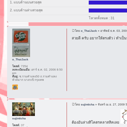
1. แบบด้านบนสวยสุด
2. แบบด้านล่างสวยสุด
โหวตทั้งหมด : 31
โดย
o_ThaiJack
» อาทิตย์ ธ.ค. 03, 20
สวยดี ครับ อยากให้ตรงตัว i ทำเป็
o_ThaiJack
โพสต์:
7354
ลงทะเบียนเมื่อ:
เสาร์ ธ.ค. 02, 2006 8:50
pm
ที่อยู่:
ซ.รามคำแหง50 ถ.รามคำแหง
หัวหมาก บางกะปิ กรุงเทพ
โดย
sujinticha
» จันทร์ เม.ย. 27, 2009 
sujinticha
ต้องอันล่างสิโคตรคลาสสิคเลย
โพสต์:
37