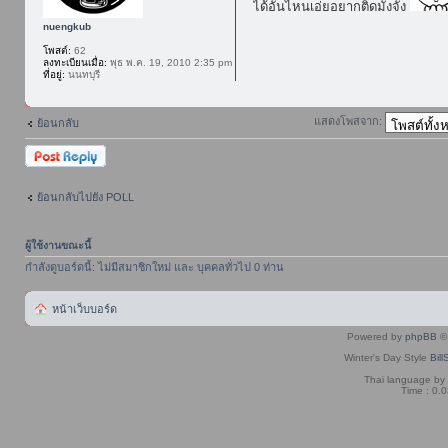
ได้อันไหนเอ่ยอยากติดมั่งจัง
nuengkub
โพสต์:
62
ลงทะเบียนเมื่อ:
พุธ พ.ค. 19, 2010 2:35 pm
ที่อยู่:
นนทบุรี
แสดงโพสจาก:
ย้อนกลับ
ตอบกระทู้
ย้อนกลับไปยัง POLL
ผู้ใช้งานขณะนี้
กำลังดูบอร์ดนี้: ไม่มีสมาชิกใหม่ และ บุคคลทั่วไป 0 ท่าน
หน้าเว็บบอร์ด
Powered by
phpBB
© 
Winter's Day Style
Bill
Thai language by
Time : 0.0