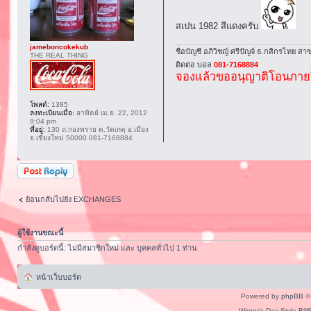
สเปน 1982 สีแดงครับ
jameboncokekub
ชื่อบัญชี อภิวิชญ์ ศรีปัญจ์ ธ.กสิกรไทย สาข
THE REAL THING
ติดต่อ บอล
081-7168884
จองแล้วขออนุญาติโอนภายใ
โพสต์:
1385
ลงทะเบียนเมื่อ:
อาทิตย์ เม.ย. 22, 2012
9:04 pm
ที่อยู่:
130 ถ.กองทราย ต.วัดเกตุ อ.เมือง
จ.เชียงใหม่ 50000 081-7168884
ตอบกระทู้
ย้อนกลับไปยัง EXCHANGES
ผู้ใช้งานขณะนี้
กำลังดูบอร์ดนี้: ไม่มีสมาชิกใหม่ และ บุคคลทั่วไป 1 ท่าน
หน้าเว็บบอร์ด
Powered by
phpBB
© 
Winter's Day Style
Bill