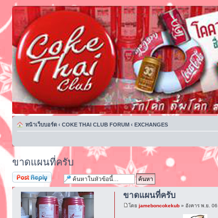
หน้าเว็บบอร์ด
‹
COKE THAI CLUB FORUM
‹
EXCHANGES
ขาดแผนที่ครับ
ตอบกระทู้
ขาดแผนที่ครับ
โดย
jameboncokekub
» อังคาร พ.ย. 0