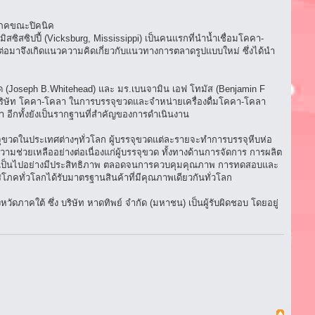
ิโภคขณะปิคนิค
ฐมิสซิสซิปปี้ (Vicksburg, Mississippi) เป็นคนแรกที่นำน้ำเชื่อมโคคา-
ต่อมาจึงเกิดแนวความคิดเกี่ยวกับแนวทางการตลาดรูปแบบใหม่ ซึ่งได้นำ
ฮด (Joseph B.Whitehead) และ มร.เบนจามิน เอฟ โทมัส (Benjamin F
งบริษัท โคคา-โคลา ในการบรรจุขวดและจำหน่ายเครื่องดื่มโคคา-โคลา
 อีกทั้งยังเป็นรากฐานที่สำคัญของการดำเนินงาน
รจุขวดในประเทศต่างๆทั่วโลก ผู้บรรจุขวดแต่ละรายจะทำการบรรจุหีบห่อ
ยเหลืออย่างต่อเนื่องแก่ผู้บรรจุขวด ทั้งทางด้านการจัดการ การผลิต
 ให้เป็นไปอย่างมีประสิทธิภาพ ตลอดจนการควบคุมคุณภาพ การทดสอบและ
ภคทั่วโลกได้รับมาตรฐานสินค้าที่มีคุณภาพเดียวกันทั่วโลก
ัดภาคใต้ ซึ่ง บริษัท หาดทิพย์ จำกัด (มหาชน) เป็นผู้รับผิดชอบ โดยอยู่