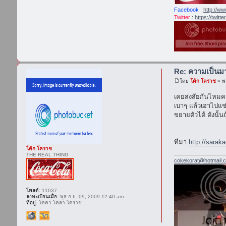
Facebook
:
http://w
Twitter
:
https://twitt
Re: ความเป็น
โดย
โค้ก โคราช
» พ
เคยสงสัยกันไหมค
เบาๆ แล้วเอาไปแช่ใ
ขยายตัวได้ ดังนั้
ที่มา
http://sarak
โค้ก โคราช
THE REAL THING
cokekorat@hotmail.
โพสต์:
11037
ลงทะเบียนเมื่อ:
พุธ ก.ย. 09, 2009 12:40 am
ที่อยู่:
โคคา โคลา โคราช