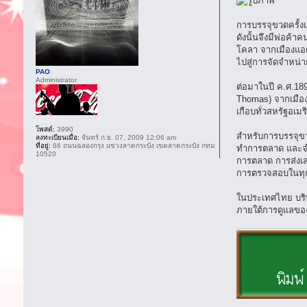
การบรรจุขวดครั้ง
ดังนั้นจึงมีพ่อค้า
โคลา จากเมืองแอต
ไปสู่การจัดจำหน่
PAO
Administrator
ต่อมาในปี ค.ศ.18
Thomas) จากเมือง
เกือบทั่วสหรัฐอเ
โพสต์:
3990
สำหรับการบรรจุขว
ลงทะเบียนเมื่อ:
จันทร์ ก.ย. 07, 2009 12:06 am
ที่อยู่:
66 ถนนฉลองกรุง แขวงลาดกระบัง เขตลาดกระบัง กทม
ทำการตลาด และจำห
10520
การตลาด การส่งเ
การตรวจสอบในทุกข
ในประเทศไทย บริษั
ภายใต้การดูแลขอ