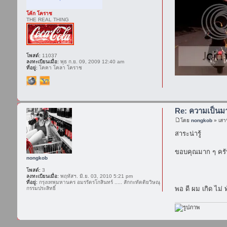
โค้ก โคราช
THE REAL THING
โพสต์:
11037
ลงทะเบียนเมื่อ:
พุธ ก.ย. 09, 2009 12:40 am
ที่อยู่:
โคคา โคลา โคราช
Re: ความเป็น
โดย
nongkob
» เสาร
สาระน่ารู้
ขอบคุณมาก ๆ ครั
nongkob
โพสต์:
3
ลงทะเบียนเมื่อ:
พฤหัสฯ. มิ.ย. 03, 2010 5:21 pm
ที่อยู่:
กรุงเทพมหานคร อมรรัตรโกสินทร์ ..... สักกะทัตติยวิษณุ
พอ ดี ผม เกิด ไม่
กรรมประสิทธิ์