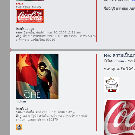
arale
THE REAL THING
ชื่อบัญชี ธรรมยุท เช
โพสต์:
10228
ลงทะเบียนเมื่อ:
พฤหัสฯ. ก.ย. 10, 2009 12:11 am
ที่อยู่:
ธีรยุทธ์ เชยชมศรี..226/30 ม.1 มบ.สิรารมย์ ต.หนองจ๊อม
อ.สันทราย จ.เชียงใหม่ 50210
Re: ความเป็น
โดย
iridium
» จันทร
ขอบคุณครับ ได้ข้อ
iridium
โพสต์:
18
ลงทะเบียนเมื่อ:
อังคาร พ.ย. 17, 2009 4:42 pm
ที่อยู่:
43 ซ.อัฐมิตร(วัดในสองวิหาร) ถ.สุขุมวิท ต.ปากน้ำ
อ.เมืองฯ จ.สมุทรปราการ 10270