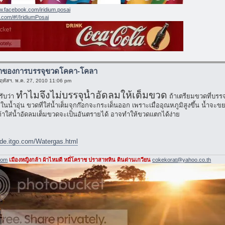
ww.facebook.com/iridium.posai
er.com/#!/IridiumPosai
มาของการบรรจุขวดโคคา-โคลา
ฤหัสฯ. พ.ค. 27, 2010 11:06 pm
ทำไมจึงไม่บรรจุน้ำอัดลมให้เต็มขวด
รับว่า
ถ้าเตรียมขวดที่บรรจ
นน้ำอุ่น ขวดที่ใส่น้ำเต็มจุกก๊อกจะกระเด็นออก เพราะเมื่ออุณหภูมิสูงขึ้น น้ำจะขยา
นถ้าใส่น้ำอัดลมเต็มขวดจะเป็นอันตรายได้ อาจทำให้ขวดแตกได้ง่าย
ade.itgo.com/Watergas.html
com
เมืองหญิงกล้า ผ้าไหมดี หมี่โคราช ปราสาทหิน ดินด่านเกวียน
cokekorat@yahoo.co.th