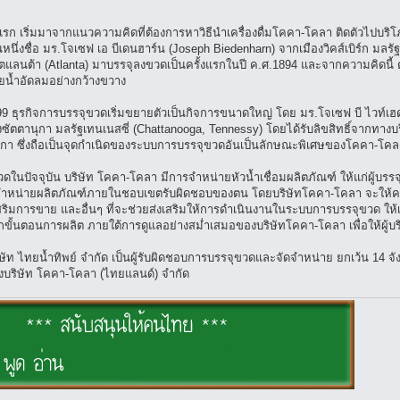
แรก เริ่มมาจากแนวความคิดที่ต้องการหาวิธีนำเครื่องดื่มโคคา-โคลา ติดตัวไปบร
คนหนึ่งชื่อ มร.โจเซฟ เอ บีเดนฮาร์น (Joseph Biedenharn) จากเมืองวิคส์เบิร์ก มลรั
แลนต้า (Atlanta) มาบรรจุลงขวดเป็นครั้งแรกในปี ค.ศ.1894 และจากความคิดนี้ 
ายน้ำอัดลมอย่างกว้างขวาง
99 ธุรกิจการบรรจุขวดเริ่มขยายตัวเป็นกิจการขนาดใหญ่ โดย มร.โจเซฟ บี ไวท์เ
ซัตตานุกา มลรัฐเทนเนสซี่ (Chattanooga, Tennessy) โดยได้รับลิขสิทธิ์จากทา
มริกา ซึ่งถือเป็นจุดกำเนิดของระบบการบรรจุขวดอันเป็นลักษณะพิเศษของโคคา-โคลา
ดในปัจจุบัน บริษัท โคคา-โคลา มีการจำหน่ายหัวน้ำเชื่อมผลิตภัณฑ์ ให้แก่ผู้บร
น่ายผลิตภัณฑ์ภายในชอบเขตรับผิดชอบของตน โดยบริษัทโคคา-โคลา จะให้ความช่ว
สริมการขาย และอื่นๆ ที่จะช่วยส่งเสริมให้การดำเนินงานในระบบการบรรจุขวด
ั้นตอนการผลิต ภายใต้การดูแลอย่างสม่ำเสมอของบริษัทโคคา-โคลา เพื่อให้ผู้บริโ
ท ไทยน้ำทิพย์ จำกัด เป็นผู้รับผิดชอบการบรรจุขวดและจัดจำหน่าย ยกเว้น 14 จังหว
งบริษัท โคคา-โคลา (ไทยแลนด์) จำกัด