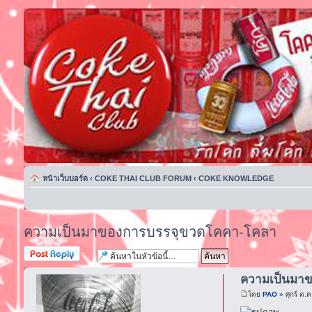
หน้าเว็บบอร์ด
‹
COKE THAI CLUB FORUM
‹
COKE KNOWLEDGE
ความเป็นมาของการบรรจุขวดโคคา-โคลา
ตอบกระทู้
ความเป็นมา
โดย
PAO
» ศุกร์ ต.