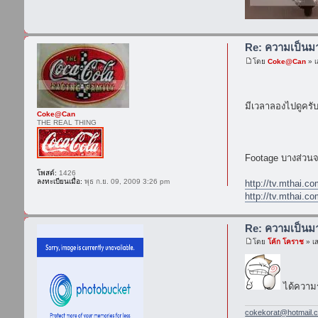
Re: ความเป็น
โดย
Coke@Can
» เ
มีเวลาลองไปดูครับ
Coke@Can
THE REAL THING
Footage บางส่วน
โพสต์:
1426
ลงทะเบียนเมื่อ:
พุธ ก.ย. 09, 2009 3:26 pm
http://tv.mthai.c
http://tv.mthai.c
Re: ความเป็น
โดย
โค้ก โคราช
» เส
ได้ความรู
cokekorat@hotmail.