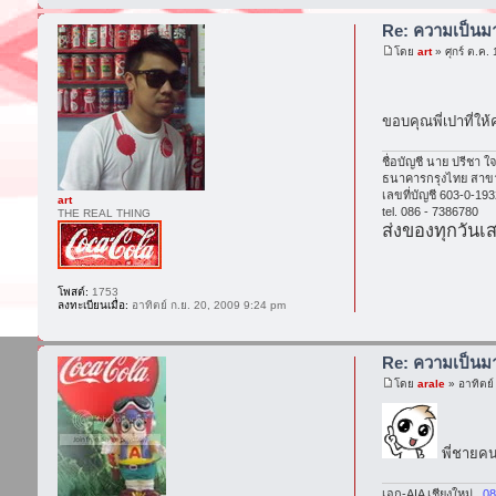
Re: ความเป็น
โดย
art
» ศุกร์ ต.ค.
ขอบคุณพี่เปาที่ให้
ชื่อบัญชี นาย ปรีชา ใจ
ธนาคารกรุงไทย สาข
เลขที่บัญชี 603-0-19
art
tel. 086 - 7386780
THE REAL THING
ส่งของทุกวันเส
โพสต์:
1753
ลงทะเบียนเมื่อ:
อาทิตย์ ก.ย. 20, 2009 9:24 pm
Re: ความเป็น
โดย
arale
» อาทิตย์
พี่ชายคนน
เอก-AIA เชียงใหม่...
08