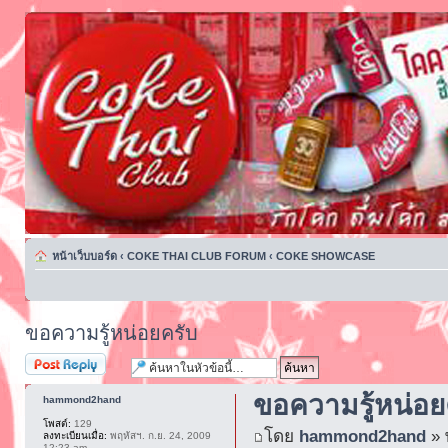
หน้าเว็บบอร์ด
‹
COKE THAI CLUB FORUM
‹
COKE SHOWCASE
ขอความรู้หน่อยครับ
ตอบกระทู้
ขอความรู้หน่อย
hammond2hand
โพสต์:
129
โดย
hammond2hand
» 
ลงทะเบียนเมื่อ:
พฤหัสฯ. ก.ย. 24, 2009
12:23 am