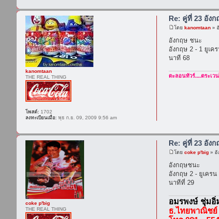
Re: คู่ที่ 23 อัง
โดย
kanomtaan
» อ
อังกฤษ ชนะ
อังกฤษ 2 - 1 ยูเค
นาที 68
kanomtaan
ตะลอนทัวร์....ตระเวน
THE REAL THING
โพสต์:
1702
ลงทะเบียนเมื่อ:
พุธ ก.ย. 09, 2009 9:56 am
Re: คู่ที่ 23 อัง
โดย
coke p'big
» อั
อังกฤษชนะ
อังกฤษ 2 - ยูเครน
นาทีที่ 29
อมรพงษ์ ชุ่มอิ
coke p'big
THE REAL THING
ธ.ไทยพาณิชย์