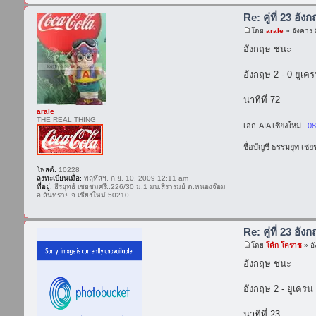
Re: คู่ที่ 23 อัง
โดย
arale
» อังคาร 
อังกฤษ ชนะ
อังกฤษ 2 - 0 ยูเค
นาทีที่ 72
arale
THE REAL THING
เอก-AIA เชียงใหม่...
08
ชื่อบัญชี ธรรมยุท เช
โพสต์:
10228
ลงทะเบียนเมื่อ:
พฤหัสฯ. ก.ย. 10, 2009 12:11 am
ที่อยู่:
ธีรยุทธ์ เชยชมศรี..226/30 ม.1 มบ.สิรารมย์ ต.หนองจ๊อม
อ.สันทราย จ.เชียงใหม่ 50210
Re: คู่ที่ 23 อัง
โดย
โค้ก โคราช
» อั
อังกฤษ ชนะ
อังกฤษ 2 - ยูเครน
นาทีที่ 23