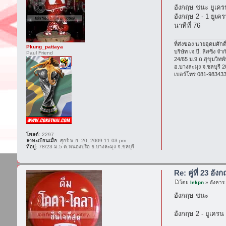
อังกฤษ ชนะ ยูเคร
อังกฤษ 2 - 1 ยูเค
นาทีที่ 76
ที่ส่งของ นายอุดมศักดิ์
Pkung_pattaya
บริษัท เจ.บี. ลิสซิ่ง จำ
Paul Friend
24/65 ม.9 ถ.สุขุมวิท
อ.บางละมุง จ.ชลบุรี 
เบอร์โทร 081-983433
โพสต์:
2297
ลงทะเบียนเมื่อ:
ศุกร์ พ.ย. 20, 2009 11:03 pm
ที่อยู่:
78/23 ม.5 ต.หนองปรือ อ.บางละมุง จ.ชลบุรี
Re: คู่ที่ 23 อัง
โดย
lekpn
» อังคาร 
อังกฤษ ชนะ
อังกฤษ 2 - ยูเครน