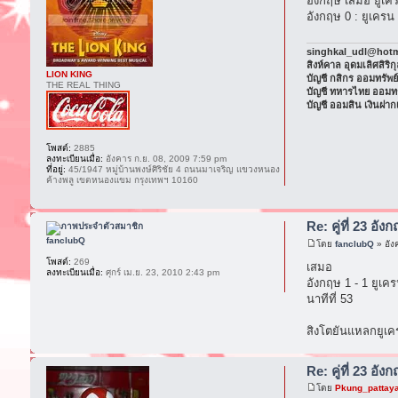
อังกฤษ เสมอ ยูเค
อังกฤษ 0 : ยูเครน
singhkal_udl@hotma
สิงห์คาล อุดมเลิศสิริก
LION KING
บัญชี กสิกร ออมทรัพ
THE REAL THING
บัญชี ทหารไทย ออมท
บัญชี ออมสิน เงินฝา
โพสต์:
2885
ลงทะเบียนเมื่อ:
อังคาร ก.ย. 08, 2009 7:59 pm
ที่อยู่:
45/1947 หมู่บ้านพงษ์ศิริชัย 4 ถนนมาเจริญ แขวงหนอง
ค้างพลู เขตหนองแขม กรุงเทพฯ 10160
Re: คู่ที่ 23 อัง
fanclubQ
โดย
fanclubQ
» อัง
โพสต์:
269
เสมอ
ลงทะเบียนเมื่อ:
ศุกร์ เม.ย. 23, 2010 2:43 pm
อังกฤษ 1 - 1 ยูเค
นาทีที่ 53
สิงโตยันแหลกยูเค
Re: คู่ที่ 23 อัง
โดย
Pkung_pattay