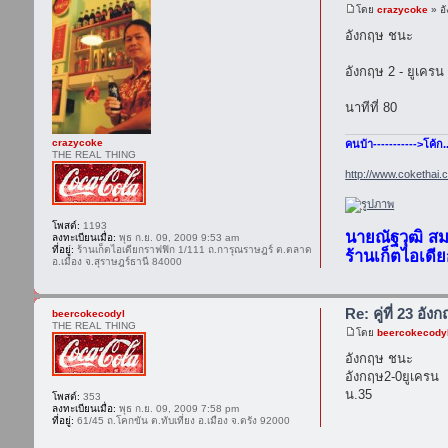
โดย
crazycoke
» อั
อังกฤษ ชนะ
อังกฤษ 2 - ยูเครน
นาทีที่ 80
crazycoke
คนบ้า----------->โค้ก
THE REAL THING
http://www.cokethai.
โพสต์:
1193
นายณัฐวุฒิ ส
ลงทะเบียนเมื่อ:
พุธ ก.ย. 09, 2009 9:53 am
ที่อยู่:
ร้านเก็ตไอเดียกราฟฟิก 1/111 ถ.การุณราษฎร์ ต.ตลาด
ร้านเก็ตไอเดี
อ.เมือง จ.สุราษฎร์ธานี 84000
Re: คู่ที่ 23 อัง
beercokecodyl
THE REAL THING
โดย
beercokecody
อังกฤษ ชนะ
อังกฤษ2-0ยูเครน
น.35
โพสต์:
353
ลงทะเบียนเมื่อ:
พุธ ก.ย. 09, 2009 7:58 pm
ที่อยู่:
61/45 ถ.โคกขัน ต.ทับเที่ยง อ.เมือง จ.ตรัง 92000