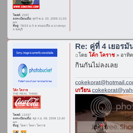
โพสต์:
2297
ลงทะเบียนเมื่อ:
ศุกร์ พ.ย. 20, 2009 11:03
pm
ที่อยู่:
78/23 ม.5 ต.หนองปรือ อ.บางละมุง
จ.ชลบุรี
Re: คู่ที่ 4 เยอรมั
โดย
โค้ก โคราช
» อาทิตย
กินกันไม่ลงเลย
cokekorat@hotmail.c
เกวียน
cokekorat@yaho
โค้ก โคราช
THE REAL THING
โพสต์:
11037
ลงทะเบียนเมื่อ:
พุธ ก.ย. 09, 2009 12:40
am
ที่อยู่:
โคคา โคลา โคราช