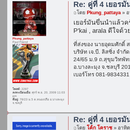
Re: คู่ที่ 4 เยอรมั
โดย
Pkung_pattaya
» อา
เยอร์มันขึ้นนำแล้วคร
P'kai , arala ดีใจด้ว
Pkung_pattaya
Paul Friend
ที่ส่งของ นายอุดมศักดิ์ ส
บริษัท เจ.บี. ลิสซิ่ง จำกัด
24/65 ม.9 ถ.สุขุมวิทพ
อ.บางละมุง จ.ชลบุรี 20
เบอร์โทร 081-9834331
โพสต์:
2297
ลงทะเบียนเมื่อ:
ศุกร์ พ.ย. 20, 2009 11:03
pm
ที่อยู่:
78/23 ม.5 ต.หนองปรือ อ.บางละมุง
จ.ชลบุรี
Re: คู่ที่ 4 เยอรมั
โดย
โค้ก โคราช
» อาทิตย