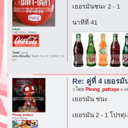
เยอรมันชนะ 2 - 1
นาทีที่ 41
lekpn
THE REAL THING
โพสต์:
4118
ลงทะเบียนเมื่อ:
จันทร์ ก.ย. 07, 2009 7:13
pm
Re: คู่ที่ 4 เยอรมั
โดย
Pkung_pattaya
» เส
เยอรมัน ชนะ
เยอรมัน 2 - 1 โปรตุ
Pkung_pattaya
Paul Friend