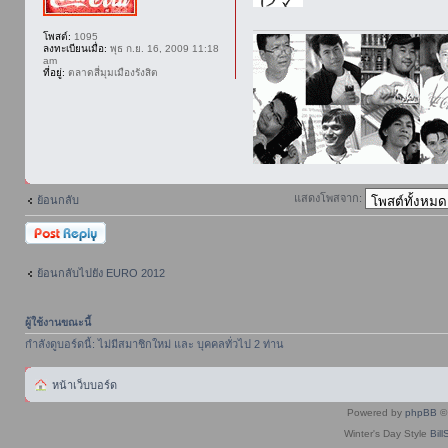
โพสต์:
1095
ลงทะเบียนเมื่อ:
พุธ ก.ย. 16, 2009 11:18
am
ที่อยู่:
ตลาดสี่มุมเมืองรังสิต
แสดงโพสจาก:
ย้อนกลับ
ตอบกระทู้
ย้อนกลับไปยัง EURO 2012
ผู้ใช้งานขณะนี้
กำลังดูบอร์ดนี้: ไม่มีสมาชิกใหม่ และ บุคคลทั่วไป 2 ท่าน
หน้าเว็บบอร์ด
Powered by
phpBB
© 
Winter's Day Style
Bill