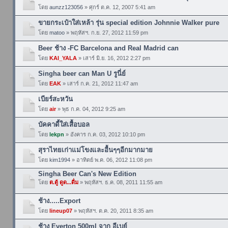
โดย
aunzz123056
» ศุกร์ ต.ค. 12, 2007 5:41 am
ขายกระเป๋าใส่เหล้า รุ่น special edition Johnnie Walker pure
โดย
matoo
» พฤหัสฯ. ก.ย. 27, 2012 11:59 pm
Beer ช้าง -FC Barcelona and Real Madrid can
โดย
KAI_YALA
» เสาร์ มิ.ย. 16, 2012 2:27 pm
Singha beer can Man U รูนี่ย์
โดย
EAK
» เสาร์ ก.ค. 21, 2012 11:47 am
เบียร์สะหวัน
โดย
air
» พุธ ก.ค. 04, 2012 9:25 am
บัคคาดี้ใส่เสื้อบอล
โดย
lekpn
» อังคาร ก.ค. 03, 2012 10:10 pm
สุราไทยเก่าแม่โขงและอื้นๆๆอีกมากมาย
โดย
kim1994
» อาทิตย์ พ.ค. 06, 2012 11:08 pm
Singha Beer Can's New Edition
โดย
ต.ตู้ ดูด...ดื่ม
» พฤหัสฯ. ธ.ค. 08, 2011 11:55 am
ช้าง.....Export
โดย
lineup07
» พฤหัสฯ. ต.ค. 20, 2011 8:35 am
ช้าง Everton 500ml จาก อีเบย์