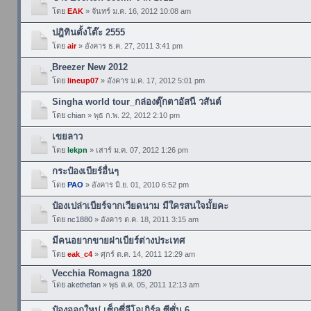
โดย
EAK
» จันทร์ ม.ค. 16, 2012 10:08 am
ปฎิทินตั้งโต๊ะ 2555
โดย
air
» อังคาร ธ.ค. 27, 2011 3:41 pm
ฺBreezer New 2012
โดย
lineup07
» อังคาร ม.ค. 17, 2012 5:01 pm
Singha world tour_กล่องตุ๊กตาอัสนี วสันต์
โดย
chian
» พุธ ก.พ. 22, 2012 2:10 pm
เขยลาว
โดย
lekpn
» เสาร์ ม.ค. 07, 2012 1:26 pm
กระป๋องเบียร์อื่นๆ
โดย
PAO
» อังคาร มิ.ย. 01, 2010 6:52 pm
ป๋องเปล่าเบียร์จากเวียดนาม มีใครสนใจมั้ยคะ
โดย
nc1880
» อังคาร ต.ค. 18, 2011 3:15 am
มีคนอยากขายฝาเบียร์ต่างประเทศ
โดย
eak_c4
» ศุกร์ ต.ค. 14, 2011 12:29 am
Vecchia Romagna 1820
โดย
akethefan
» พุธ ต.ค. 05, 2011 12:13 am
ป๋องออกใหม่ เซ็กซี่ลีโอเกิร์ล ซีซั่น 6