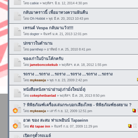
โดย
catkie
» พฤหัสฯ. มิ.ย. 12, 2014 4:30 pm
กลับมาคราวนี้ เพื่อมาทวงความฝันคืน
โดย
Oh Hobbit
» พุธ มี.ค. 20, 2013 10:43 pm
เทรนด์ Vespa กลับมาแว้ว!!!!
โดย
dogter
» จันทร์ ม.ค. 21, 2013 12:01 pm
ปกขาวในตำนาน
โดย
parnthep
» อาทิตย์ ก.ค. 25, 2010 8:41 pm
ของเก่าในบ้านโค้กครับ
โดย
jameboncokekub
» พฤหัสฯ. ต.ค. 18, 2012 1:55 pm
รถราง ...รถราง ...รถราง ...รถราง ...รถราง ...รถราง
โดย
mykeawja
» พุธ ก.ย. 23, 2009 2:42 pm
หนังสือหนังหาน่าอ่าน(เก่ามั่งใหม่มั่ง)
โดย
cokephetbanlad
» พฤหัสฯ. มี.ค. 28, 2013 8:50 pm
? พิพิธภัณฑ์เครื่องเล่นกระบอกเสียงไทย - พิพิธภัณฑ์ธงสยาม ?
โดย
mykeawja
» เสาร์ ก.ย. 12, 2009 12:51 pm
อวด ของ สะสม ท่าแพอินน์ Tapaeinn
1
โดย
ต่อ tapae inn
» จันทร์ ก.ย. 07, 2009 11:29 pm
เปิดกรุตั๋วรถเมล์