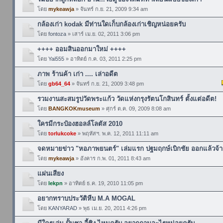
โดย
mykeawja
» จันทร์ ก.ย. 21, 2009 9:34 am
กล้องเก่า kodak มีท่านใดเก็บกล้องเก่าเชิญหน่อยครับ
โดย
fontoza
» เสาร์ เม.ย. 02, 2011 3:06 pm
++++ ออมสินออกมาใหม่ ++++
โดย
Yai555
» อาทิตย์ ก.ค. 03, 2011 2:25 pm
ภาพ ร้านค้า เก่า .... เล่าอดีต
โดย
gb64_64
» จันทร์ ก.ย. 21, 2009 3:48 pm
รวมงานสะสมรูปวัดพระแก้ว วัดแห่งกรุงรัตนโกสินทร์ ตั้งแต่อดีต!
โดย
BANGKOKmuseum
» ศุกร์ ต.ค. 09, 2009 8:08 am
ใครมีกระป๋องฮอลล์โลตัส 2010
โดย
torlukcoke
» พฤหัสฯ. พ.ค. 12, 2011 11:11 am
จดหมายข่าว "หอภาพยนตร์" เล่มแรก ปฐมฤกษ์เบิกชัย ออกแล้วจ้า
โดย
mykeawja
» อังคาร ก.พ. 01, 2011 8:43 am
แผ่นเสียง
โดย
lekpn
» อาทิตย์ ธ.ค. 19, 2010 11:05 pm
อยากทราบประวัติหีบ M.A MOGAL
โดย
KANYARAD
» พุธ เม.ย. 20, 2011 4:26 pm