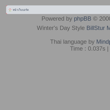
หน้าเว็บบอร์ด
Powered by
phpBB
© 2000
Winter's Day Style
BillStur 
Thai language by
Mind
Time : 0.037s |