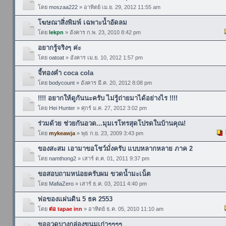
โดย
moszaa222
» อาทิตย์ เม.ย. 29, 2012 11:55 am
โฆษณาสิ่งพิมพ์ เฉพาะน้ำอัดลม
โดย
lekpn
» อังคาร ก.พ. 23, 2010 8:42 pm
อยากรู้จริงๆ ค่ะ
โดย
oatoat
» อังคาร เม.ย. 10, 2012 1:57 pm
จี้ทองคำ coca cola
โดย
bodycount
» อังคาร มี.ค. 20, 2012 8:08 pm
!!!! อยากให้ดูกันนะครับ ไม่รู้ถ่ายมาได้อย่างไร !!!!
โดย
Hei Hunter
» ศุกร์ ม.ค. 27, 2012 3:02 pm
ร่วมด้วย ช่วยกันอวด...มุมเรโทรสุดโปรดในบ้านคุณ!
โดย
mykeawja
» พุธ ก.ย. 23, 2009 3:43 pm
ของสะสม เอามาขอโชว์มั่งครับ แบบหลากหลาย ภาค 2
โดย
namthong2
» เสาร์ ต.ค. 01, 2011 9:37 pm
ขอสอบถามหน่อยครับผม ขวดน้ำมะเน็ต
โดย
MafiaZero
» เสาร์ ธ.ค. 03, 2011 4:40 pm
พ่อของแผ่นดิน 5 ธค 2553
โดย
ต่อ tapae inn
» อาทิตย์ ธ.ค. 05, 2010 11:10 am
ขออวดบางกล่องขนมเก่าๆๆๆๆ