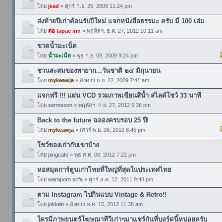
โดย
jead
» ศุกร์ ก.ย. 25, 2009 11:24 pm
ส่งท้ายปีเก่าต้อนรับปีใหม่ แจกหนังสือธรรมะ ครับ มี 100 เล่ม
โดย
ต่อ tapae inn
» พฤหัสฯ. ธ.ค. 27, 2012 10:11 am
ขวดน้ำมะเน็ด
โดย
น้ำมะเน็ด
» พุธ ก.ย. 09, 2009 9:24 pm
ชวนสะสมของหายาก...วันชาติ ๒๔ มิถุนายน
โดย
mykeawja
» อังคาร ก.ย. 22, 2009 7:41 am
แจกฟรี !!! แผ่น VCD รวมภาพเขียนสีน้ำ สไลด์โชว์ 33 นาที
โดย
sermsoon
» พฤหัสฯ. ก.ย. 27, 2012 5:36 pm
Back to the future ฉลองครบรอบ 25 ปี!
โดย
mykeawja
» เสาร์ พ.ย. 06, 2010 8:45 pm
โชว์ของเก่ากับเขาบ้าง
โดย
pingcafe
» พุธ ส.ค. 08, 2012 7:22 pm
หอสมุดการ์ตูนเก่าไทยที่ใหญ่ที่สุดในประเทศไทย
โดย
waraporn srifa
» ศุกร์ ส.ค. 12, 2011 9:48 pm
ตาม Instagram ไปกินแบบ Vintage & Retro!!
โดย
jokken
» อังคาร พ.ค. 15, 2012 11:38 am
ใครมีภาพยนตร์โฆษณาทีวีเก่าๆมาแชร์กันที่บอร์ดนี้หน่อยครับ