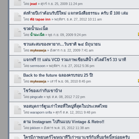
โดย
jead
» ศุกร์ ก.ย. 25, 2009 11:24 pm
ส่งท้ายปีเก่าต้อนรับปีใหม่ แจกหนังสือธรรมะ ครับ มี 100 เล่ม
โดย
ต่อ tapae inn
» พฤหัสฯ. ธ.ค. 27, 2012 10:11 am
ขวดน้ำมะเน็ด
โดย
น้ำมะเน็ด
» พุธ ก.ย. 09, 2009 9:24 pm
ชวนสะสมของหายาก...วันชาติ ๒๔ มิถุนายน
โดย
mykeawja
» อังคาร ก.ย. 22, 2009 7:41 am
แจกฟรี !!! แผ่น VCD รวมภาพเขียนสีน้ำ สไลด์โชว์ 33 นาที
โดย
sermsoon
» พฤหัสฯ. ก.ย. 27, 2012 5:36 pm
Back to the future ฉลองครบรอบ 25 ปี!
โดย
mykeawja
» เสาร์ พ.ย. 06, 2010 8:45 pm
โชว์ของเก่ากับเขาบ้าง
โดย
pingcafe
» พุธ ส.ค. 08, 2012 7:22 pm
หอสมุดการ์ตูนเก่าไทยที่ใหญ่ที่สุดในประเทศไทย
โดย
waraporn srifa
» ศุกร์ ส.ค. 12, 2011 9:48 pm
ตาม Instagram ไปกินแบบ Vintage & Retro!!
โดย
jokken
» อังคาร พ.ค. 15, 2012 11:38 am
ใครมีภาพยนตร์โฆษณาทีวีเก่าๆมาแชร์กันที่บอร์ดนี้หน่อยครับ