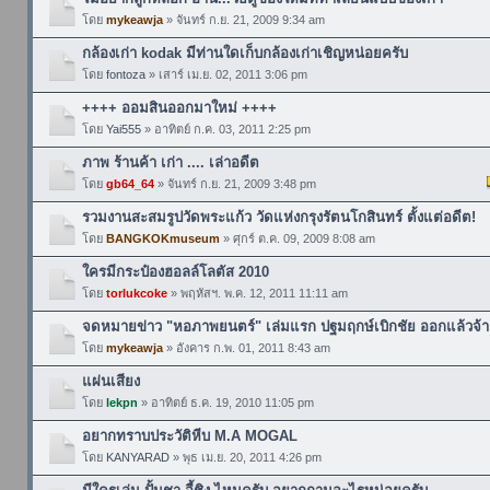
โดย
mykeawja
» จันทร์ ก.ย. 21, 2009 9:34 am
กล้องเก่า kodak มีท่านใดเก็บกล้องเก่าเชิญหน่อยครับ
โดย
fontoza
» เสาร์ เม.ย. 02, 2011 3:06 pm
++++ ออมสินออกมาใหม่ ++++
โดย
Yai555
» อาทิตย์ ก.ค. 03, 2011 2:25 pm
ภาพ ร้านค้า เก่า .... เล่าอดีต
โดย
gb64_64
» จันทร์ ก.ย. 21, 2009 3:48 pm
รวมงานสะสมรูปวัดพระแก้ว วัดแห่งกรุงรัตนโกสินทร์ ตั้งแต่อดีต!
โดย
BANGKOKmuseum
» ศุกร์ ต.ค. 09, 2009 8:08 am
ใครมีกระป๋องฮอลล์โลตัส 2010
โดย
torlukcoke
» พฤหัสฯ. พ.ค. 12, 2011 11:11 am
จดหมายข่าว "หอภาพยนตร์" เล่มแรก ปฐมฤกษ์เบิกชัย ออกแล้วจ้า
โดย
mykeawja
» อังคาร ก.พ. 01, 2011 8:43 am
แผ่นเสียง
โดย
lekpn
» อาทิตย์ ธ.ค. 19, 2010 11:05 pm
อยากทราบประวัติหีบ M.A MOGAL
โดย
KANYARAD
» พุธ เม.ย. 20, 2011 4:26 pm