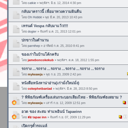
โดย
catkie
» พฤหัสฯ. มิ.ย. 12, 2014 4:30 pm
กลับมาคราวนี้ เพื่อมาทวงความฝันคืน
โดย
Oh Hobbit
» พุธ มี.ค. 20, 2013 10:43 pm
เทรนด์ Vespa กลับมาแว้ว!!!!
โดย
dogter
» จันทร์ ม.ค. 21, 2013 12:01 pm
ปกขาวในตำนาน
โดย
parnthep
» อาทิตย์ ก.ค. 25, 2010 8:41 pm
ของเก่าในบ้านโค้กครับ
โดย
jameboncokekub
» พฤหัสฯ. ต.ค. 18, 2012 1:55 pm
รถราง ...รถราง ...รถราง ...รถราง ...รถราง ...รถราง
โดย
mykeawja
» พุธ ก.ย. 23, 2009 2:42 pm
หนังสือหนังหาน่าอ่าน(เก่ามั่งใหม่มั่ง)
โดย
cokephetbanlad
» พฤหัสฯ. มี.ค. 28, 2013 8:50 pm
? พิพิธภัณฑ์เครื่องเล่นกระบอกเสียงไทย - พิพิธภัณฑ์ธงสยาม ?
โดย
mykeawja
» เสาร์ ก.ย. 12, 2009 12:51 pm
อวด ของ สะสม ท่าแพอินน์ Tapaeinn
1
โดย
ต่อ tapae inn
» จันทร์ ก.ย. 07, 2009 11:29 pm
เปิดกรุตั๋วรถเมล์