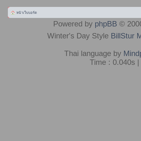
หน้าเว็บบอร์ด
Powered by
phpBB
© 2000
Winter's Day Style
BillStur 
Thai language by
Mind
Time : 0.040s |