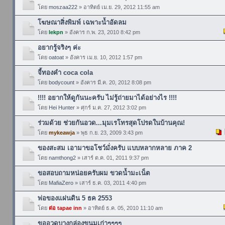
โดย
moszaa222
» อาทิตย์ เม.ย. 29, 2012 11:55 am
โฆษณาสิ่งพิมพ์ เฉพาะน้ำอัดลม
โดย
lekpn
» อังคาร ก.พ. 23, 2010 8:42 pm
อยากรู้จริงๆ ค่ะ
โดย
oatoat
» อังคาร เม.ย. 10, 2012 1:57 pm
จี้ทองคำ coca cola
โดย
bodycount
» อังคาร มี.ค. 20, 2012 8:08 pm
!!!! อยากให้ดูกันนะครับ ไม่รู้ถ่ายมาได้อย่างไร !!!!
โดย
Hei Hunter
» ศุกร์ ม.ค. 27, 2012 3:02 pm
ร่วมด้วย ช่วยกันอวด...มุมเรโทรสุดโปรดในบ้านคุณ!
โดย
mykeawja
» พุธ ก.ย. 23, 2009 3:43 pm
ของสะสม เอามาขอโชว์มั่งครับ แบบหลากหลาย ภาค 2
โดย
namthong2
» เสาร์ ต.ค. 01, 2011 9:37 pm
ขอสอบถามหน่อยครับผม ขวดน้ำมะเน็ต
โดย
MafiaZero
» เสาร์ ธ.ค. 03, 2011 4:40 pm
พ่อของแผ่นดิน 5 ธค 2553
โดย
ต่อ tapae inn
» อาทิตย์ ธ.ค. 05, 2010 11:10 am
ขออวดบางกล่องขนมเก่าๆๆๆๆ