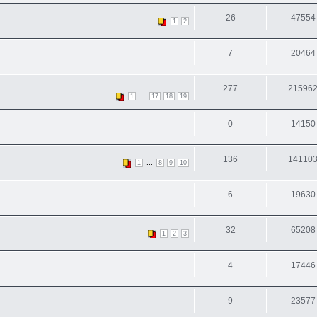
26
47554
1
2
7
20464
277
21596
...
1
17
18
19
0
14150
136
14110
...
1
8
9
10
6
19630
32
65208
1
2
3
4
17446
9
23577