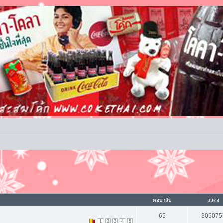
ตอบกลับ
แสดง
65
305075
1
2
3
4
5