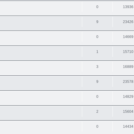
0
13936
9
23426
0
14669
1
15710
3
16889
9
23578
0
14829
2
15604
0
14434