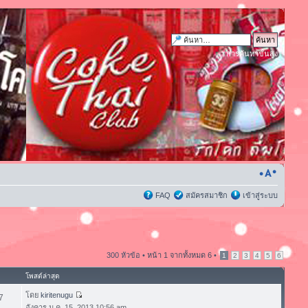
การค้นหาขั้นสูง
FAQ
สมัครสมาชิก
เข้าสู่ระบบ
300 หัวข้อ •
หน้า
1
จากทั้งหมด
6
•
1
2
3
4
5
6
โพสต์ล่าสุด
โดย
kiritenugu
7
อังคาร ม.ค. 15, 2013 10:56 am