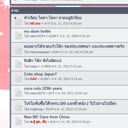
หัวข้อ
ทำเนียบ โคคา-โคลา ขวดอลูมิเนียม
โดย
MCoke
» เสาร์ มิ.ย. 12, 2010 9:56 pm
my alum bottle
โดย
tatoro3274
» พฤหัสฯ. พ.ย. 12, 2009 8:34 pm
ผมอยากได้ขวดแก้วโค้ก ของประเทศพม่า และประเทศลาวครับ
โดย
hanumanjeaw
» อังคาร ก.พ. 19, 2013 5:54 pm
ลิปติก โค้ก ฟังไม่ผิดแน่
โดย
kajoe
» อาทิตย์ ต.ค. 21, 2012 5:21 pm
Coke shop Japan?
โดย
EAK
» พฤหัสฯ. ส.ค. 05, 2010 4:14 pm
coca cola 125th years
โดย
tatoro3274
» ศุกร์ ก.พ. 04, 2011 10:43 am
โปรโมชั่นซื้อโค๊กครบ 200 แลกตั๋วหนัง 2 ใบไปถามไม่มีค่ะ
โดย
noghoog
» จันทร์ ต.ค. 22, 2012 12:25 pm
New WC Cans from China
โดย
ต.ตู้ ดูด...ดื่ม
» อังคาร ก.พ. 09, 2010 9:18 pm