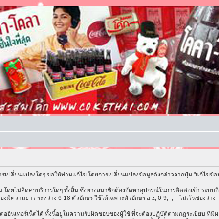
รเปลี่ยนแปลงใดๆ ขอให้ท่านแก้ไข โดยการเปลี่ยนแปลงข้อมูลดังกล่าวจากปุ่ม "แก้ไขข้อ
โดยไม่คิดค่าบริการใดๆ ทั้งสิ้น ซึ่งทางสมาชิกต้องจัดหาอุปกรณ์ในการติดต่อเข้า ระบบอิน
้องมีความยาว ระหว่าง 6-18 ตัวอักษร ใช้ได้เฉพาะตัวอักษร a-z, 0-9, -, _ ไม่เว้นช่องว่าง
ต่ออินเทอร์เน็ตได้ ทั้งนี้อยู่ในความรับผิดชอบของผู้ใช้ ที่จะต้องปฏิบัติตามกฎระเบียบ ที