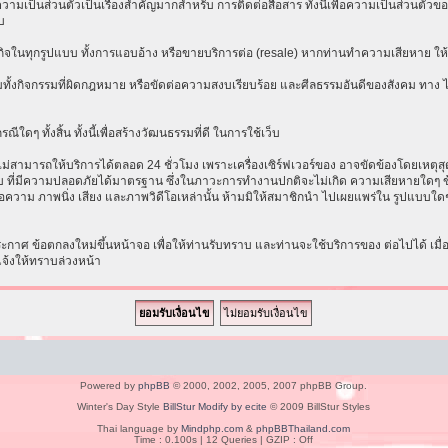
เป็นส่วนตัวเป็นเรื่องสำคัญมากสำหรับ การติดต่อสื่อสาร ทั้งนี้เพื่อความเป็นส่วนตัวขอ
บ
ธุรกิจในทุกรูปแบบ ทั้งการแอบอ้าง หรือขายบริการต่อ (resale) หากท่านทำความเสียหาย ให้ก
ทั้งกิจกรรมที่ผิดกฎหมาย หรือขัดต่อความสงบเรียบร้อย และศีลธรรมอันดีของสังคม ทาง ไม่ร
ีใดๆ ทั้งสิ้น ทั้งนี้เพื่อสร้างวัฒนธรรมที่ดี ในการใช้เว็บ
ามารถให้บริการได้ตลอด 24 ชั่วโมง เพราะเครื่องเซิร์ฟเวอร์ของ อาจขัดข้องโดยเหตุสุดวิส
ระบบ ที่มีความปลอดภัยได้มาตรฐาน ซึ่งในภาวะการทำงานปกติจะไม่เกิด ความเสียหายใดๆ ข้
อความ ภาพนิ่ง เสียง และภาพวิดีโอเหล่านั้น ห้ามมิให้สมาชิกนำ ไปเผยแพร่ใน รูปแบบใดๆ โ
าศ ข้อตกลงใหม่ขึ้นหน้าจอ เพื่อให้ท่านรับทราบ และท่านจะใช้บริการของ ต่อไปได้ เมื
แจ้งให้ทราบล่วงหน้า
Powered by
phpBB
© 2000, 2002, 2005, 2007 phpBB Group.
Winter's Day Style
BillStur Modify by ecite
© 2009 BillStur Styles
Thai language by
Mindphp.com
&
phpBBThailand.com
Time : 0.100s | 12 Queries | GZIP : Off