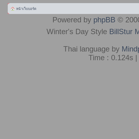
หน้าเว็บบอร์ด
Powered by
phpBB
© 2000
Winter's Day Style
BillStur 
Thai language by
Mind
Time : 0.124s |