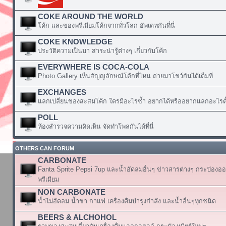
COKE AROUND THE WORLD
โค้ก และของพรีเมียมโค้กจากทั่วโลก อัพเดทกันที่นี่
COKE KNOWLEDGE
ประวัติความเป็นมา สาระน่ารู้ต่างๆ เกี่ยวกับโค้ก
EVERYWHERE IS COCA-COLA
Photo Gallery เห็นสัญญลักษณ์โค้กที่ไหน ถ่ายมาโชว์กันได้เต็มที่
EXCHANGES
แลกเปลี่ยนของสะสมโค้ก ใครมีอะไรซ้ำ อยากได้หรืออยากแลกอะไรตั้
POLL
ห้องสำรวจความคิดเห็น จัดทำโพลกันได้ที่นี่
OTHERS CAN FORUM
CARBONATE
Fanta Sprite Pepsi 7up และน้ำอัดลมอื่นๆ ข่าวสารต่างๆ กระป๋องอ
พรีเมียม
NON CARBONATE
น้ำไม่อัดลม น้ำชา กาแฟ เครื่องดื่มบำรุงกำลัง และน้ำอื่นๆทุกชนิด
BEERS & ALCHOHOL