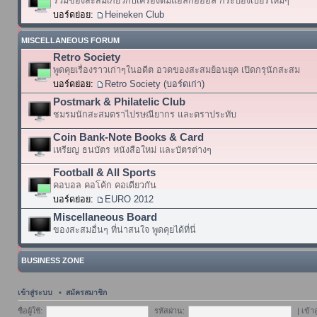
รวมของสะสมเกี่ยวกับเครื่องดื่มแอลกอฮอล์ กระป๋องเบียร์ใหม่ๆ
บอร์ดย่อย:
Heineken Club
MISCELLANEOUS FORUM
Retro Society
พูดคุยเรื่องราวเก่าๆในอดีต อวดของสะสมย้อนยุค เปิดกรุนักสะสม
บอร์ดย่อย:
Retro Society (บอร์ดเก่า)
Postmark & Philatelic Club
ชมรมนักสะสมตราไปรษณียากร และตราประทับ
Coin Bank-Note Books & Card
เหรียญ ธนบัตร หนังสือใหม่ และบัตรต่างๆ
Football & All Sports
คอบอล คอโค้ก คอเดียวกัน
บอร์ดย่อย:
EURO 2012
Miscellaneous Board
ของสะสมอื่นๆ ที่น่าสนใจ พูดคุยได้ที่นี่
BUSINESS ZONE
เข้าสู่ระบบ
•
สมัครสมาชิก
ชื่อผู้ใช้:
รหัสผ่าน:
|
เข้า