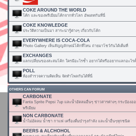
COKE AROUND THE WORLD
โค้ก และของพรีเมียมโค้กจากทั่วโลก อัพเดทกันที่นี่
COKE KNOWLEDGE
ประวัติความเป็นมา สาระน่ารู้ต่างๆ เกี่ยวกับโค้ก
EVERYWHERE IS COCA-COLA
Photo Gallery เห็นสัญญลักษณ์โค้กที่ไหน ถ่ายมาโชว์กันได้เต็มที่
EXCHANGES
แลกเปลี่ยนของสะสมโค้ก ใครมีอะไรซ้ำ อยากได้หรืออยากแลกอะไรตั้
POLL
ห้องสำรวจความคิดเห็น จัดทำโพลกันได้ที่นี่
OTHERS CAN FORUM
CARBONATE
Fanta Sprite Pepsi 7up และน้ำอัดลมอื่นๆ ข่าวสารต่างๆ กระป๋องอ
พรีเมียม
NON CARBONATE
น้ำไม่อัดลม น้ำชา กาแฟ เครื่องดื่มบำรุงกำลัง และน้ำอื่นๆทุกชนิด
BEERS & ALCHOHOL