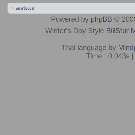
หน้าเว็บบอร์ด
Powered by
phpBB
© 2000
Winter's Day Style
BillStur 
Thai language by
Mind
Time : 0.043s |