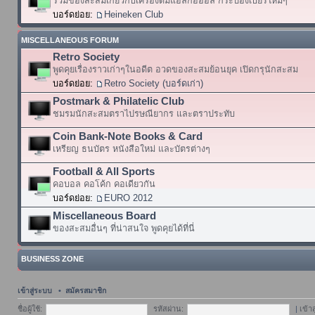
รวมของสะสมเกี่ยวกับเครื่องดื่มแอลกอฮอล์ กระป๋องเบียร์ใหม่ๆ
บอร์ดย่อย:
Heineken Club
MISCELLANEOUS FORUM
Retro Society
พูดคุยเรื่องราวเก่าๆในอดีต อวดของสะสมย้อนยุค เปิดกรุนักสะสม
บอร์ดย่อย:
Retro Society (บอร์ดเก่า)
Postmark & Philatelic Club
ชมรมนักสะสมตราไปรษณียากร และตราประทับ
Coin Bank-Note Books & Card
เหรียญ ธนบัตร หนังสือใหม่ และบัตรต่างๆ
Football & All Sports
คอบอล คอโค้ก คอเดียวกัน
บอร์ดย่อย:
EURO 2012
Miscellaneous Board
ของสะสมอื่นๆ ที่น่าสนใจ พูดคุยได้ที่นี่
BUSINESS ZONE
เข้าสู่ระบบ
•
สมัครสมาชิก
ชื่อผู้ใช้:
รหัสผ่าน:
|
เข้า