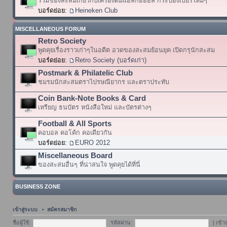
รวมของสะสมเกี่ยวกับเครื่องดื่มแอลกอฮอล์ กระป๋องเบียร์ใหม่ๆ
บอร์ดย่อย:
Heineken Club
MISCELLANEOUS FORUM
Retro Society
พูดคุยเรื่องราวเก่าๆในอดีต อวดของสะสมย้อนยุค เปิดกรุนักสะสม
บอร์ดย่อย:
Retro Society (บอร์ดเก่า)
Postmark & Philatelic Club
ชมรมนักสะสมตราไปรษณียากร และตราประทับ
Coin Bank-Note Books & Card
เหรียญ ธนบัตร หนังสือใหม่ และบัตรต่างๆ
Football & All Sports
คอบอล คอโค้ก คอเดียวกัน
บอร์ดย่อย:
EURO 2012
Miscellaneous Board
ของสะสมอื่นๆ ที่น่าสนใจ พูดคุยได้ที่นี่
BUSINESS ZONE
เข้าสู่ระบบ
•
สมัครสมาชิก
ชื่อผู้ใช้:
รหัสผ่าน:
|
เข้า