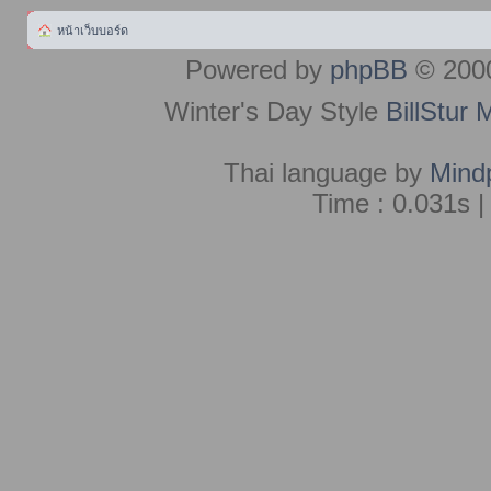
หน้าเว็บบอร์ด
Powered by
phpBB
© 2000
Winter's Day Style
BillStur 
Thai language by
Mind
Time : 0.031s |