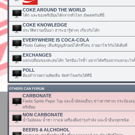
COKE AROUND THE WORLD
โค้ก และของพรีเมียมโค้กจากทั่วโลก อัพเดทกันที่นี่
COKE KNOWLEDGE
ประวัติความเป็นมา สาระน่ารู้ต่างๆ เกี่ยวกับโค้ก
EVERYWHERE IS COCA-COLA
Photo Gallery เห็นสัญญลักษณ์โค้กที่ไหน ถ่ายมาโชว์กันได้เต็มที่
EXCHANGES
แลกเปลี่ยนของสะสมโค้ก ใครมีอะไรซ้ำ อยากได้หรืออยากแลกอะไรตั้
POLL
ห้องสำรวจความคิดเห็น จัดทำโพลกันได้ที่นี่
OTHERS CAN FORUM
CARBONATE
Fanta Sprite Pepsi 7up และน้ำอัดลมอื่นๆ ข่าวสารต่างๆ กระป๋องอ
พรีเมียม
NON CARBONATE
น้ำไม่อัดลม น้ำชา กาแฟ เครื่องดื่มบำรุงกำลัง และน้ำอื่นๆทุกชนิด
BEERS & ALCHOHOL