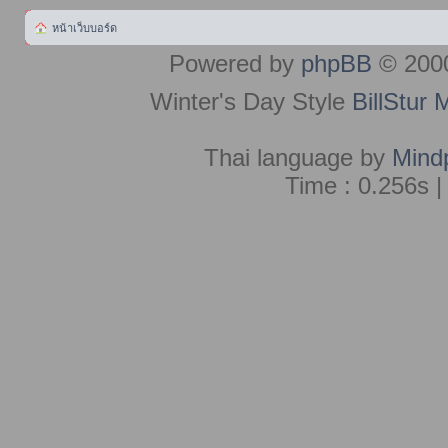
หน้าเว็บบอร์ด
Powered by
phpBB
© 2000
Winter's Day Style
BillStur 
Thai language by
Mind
Time : 0.256s |