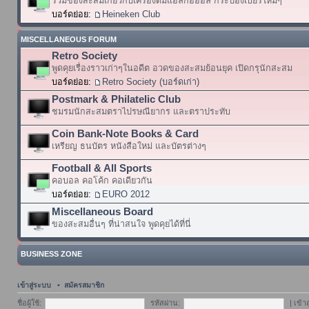
รวมของสะสมเกี่ยวกับเครื่องดื่มแอลกอฮอล์ กระป๋องเบียร์ใหม่ๆ
บอร์ดย่อย:
Heineken Club
MISCELLANEOUS FORUM
Retro Society
พูดคุยเรื่องราวเก่าๆในอดีต อวดของสะสมย้อนยุค เปิดกรุนักสะสม
บอร์ดย่อย:
Retro Society (บอร์ดเก่า)
Postmark & Philatelic Club
ชมรมนักสะสมตราไปรษณียากร และตราประทับ
Coin Bank-Note Books & Card
เหรียญ ธนบัตร หนังสือใหม่ และบัตรต่างๆ
Football & All Sports
คอบอล คอโค้ก คอเดียวกัน
บอร์ดย่อย:
EURO 2012
Miscellaneous Board
ของสะสมอื่นๆ ที่น่าสนใจ พูดคุยได้ที่นี่
BUSINESS ZONE
เข้าสู่ระบบ
•
สมัครสมาชิก
ชื่อผู้ใช้:
รหัสผ่าน:
|
เข้า