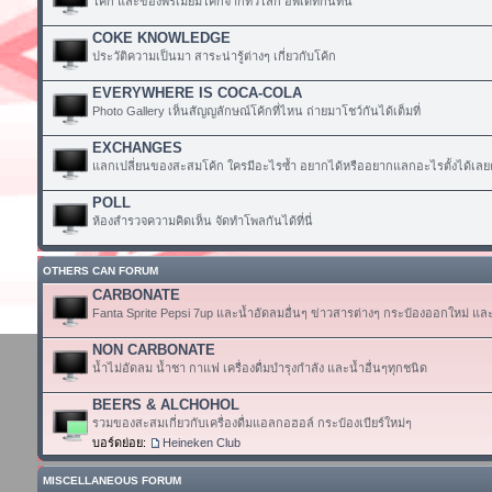
โค้ก และของพรีเมียมโค้กจากทั่วโลก อัพเดทกันที่นี่
COKE KNOWLEDGE
ประวัติความเป็นมา สาระน่ารู้ต่างๆ เกี่ยวกับโค้ก
EVERYWHERE IS COCA-COLA
Photo Gallery เห็นสัญญลักษณ์โค้กที่ไหน ถ่ายมาโชว์กันได้เต็มที่
EXCHANGES
แลกเปลี่ยนของสะสมโค้ก ใครมีอะไรซ้ำ อยากได้หรืออยากแลกอะไรตั้งได้เลย
POLL
ห้องสำรวจความคิดเห็น จัดทำโพลกันได้ที่นี่
OTHERS CAN FORUM
CARBONATE
Fanta Sprite Pepsi 7up และน้ำอัดลมอื่นๆ ข่าวสารต่างๆ กระป๋องออกใหม่ แล
NON CARBONATE
น้ำไม่อัดลม น้ำชา กาแฟ เครื่องดื่มบำรุงกำลัง และน้ำอื่นๆทุกชนิด
BEERS & ALCHOHOL
รวมของสะสมเกี่ยวกับเครื่องดื่มแอลกอฮอล์ กระป๋องเบียร์ใหม่ๆ
บอร์ดย่อย:
Heineken Club
MISCELLANEOUS FORUM