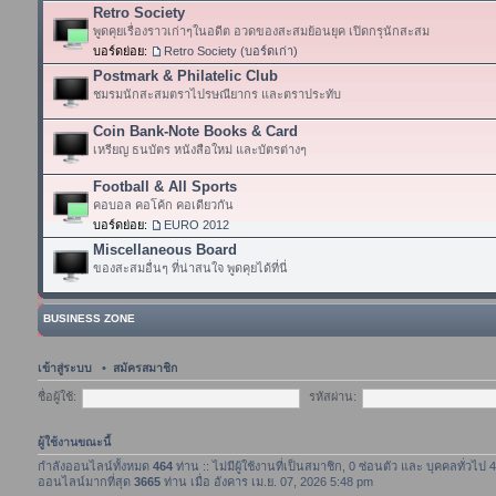
Retro Society
พูดคุยเรื่องราวเก่าๆในอดีต อวดของสะสมย้อนยุค เปิดกรุนักสะสม
บอร์ดย่อย:
Retro Society (บอร์ดเก่า)
Postmark & Philatelic Club
ชมรมนักสะสมตราไปรษณียากร และตราประทับ
Coin Bank-Note Books & Card
เหรียญ ธนบัตร หนังสือใหม่ และบัตรต่างๆ
Football & All Sports
คอบอล คอโค้ก คอเดียวกัน
บอร์ดย่อย:
EURO 2012
Miscellaneous Board
ของสะสมอื่นๆ ที่น่าสนใจ พูดคุยได้ที่นี่
BUSINESS ZONE
เข้าสู่ระบบ
•
สมัครสมาชิก
ชื่อผู้ใช้:
รหัสผ่าน:
ผู้ใช้งานขณะนี้
กำลังออนไลน์ทั้งหมด
464
ท่าน :: ไม่มีผู้ใช้งานที่เป็นสมาชิก, 0 ซ่อนตัว และ บุคคลทั่วไป
ออนไลน์มากที่สุด
3665
ท่าน เมื่อ อังคาร เม.ย. 07, 2026 5:48 pm