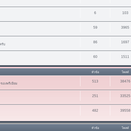
6
103
59
3965
86
1697
ครับ
60
1511
หัวข้อ
โพสต์
513
38476
ะของพรีเมียม
251
33525
482
39558
หัวข้อ
โพสต์