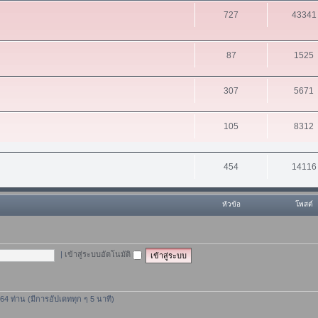
727
43341
87
1525
307
5671
105
8312
454
14116
หัวข้อ
โพสต์
|
เข้าสู่ระบบอัตโนมัติ
 464 ท่าน (มีการอัปเดททุก ๆ 5 นาที)