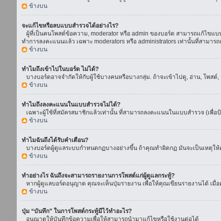
ข้างบน
จะแก้ไขหรือลบแบบสำรวจได้อย่างไร?
ผู้ที่เป็นคนโพสต์ข้อความ, moderator หรือ admin ของบอร์ด สามารถแก้ไขแบบส
ทำการลงคะแนนแล้ว เฉพาะ moderators หรือ administrators เท่านั้นที่สามารถแก
ข้างบน
ทำไมถึงเข้าไปในบอร์ด ไม่ได้?
บางบอร์ดอาจจำกัดให้กับผู้ใช้บางคนหรือบางกลุ่ม. ถ้าจะเข้าไปดู, อ่าน, โพสต
ข้างบน
ทำไมถึงลงคะแนนในแบบสำรวจไม่ได้?
เฉพาะผู้ใช้ที่สมัครสมาชิกแล้วเท่านั้น ที่สามารถลงคะแนนในแบบสำรวจ (เพื่อป
ข้างบน
ทำไมฉันถึงได้รับคำเตือน?
บางบอร์ดผู้ดูแลระบบกำหนดกฏบางอย่างขึ้น ถ้าคุณทำผิดกฏ มันจะเป็นเหตุให้คุ
ข้างบน
ทำอย่างไร ฉันถึงจะสามารถรายงานการโพสต์แก่ผู้ดูแลกระทู้?
หากผู้ดูแลบอร์ดอนุญาต คุณจะเห็นปุ่มรายงาน เพื่อให้คุณเขียนรายงานได้ เมื
ข้างบน
ปุ่ม “บันทึก” ในการโพสต์กระทู้มีไว้ทำอะไร?
อนุณาตให้บันทึกข้อความเพื่อให้สามารถนำมาแก้ไขหรือใช้งานต่อได้