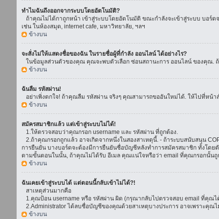
ทำไมฉันถึงออกจากระบบโดยอัตโนมัติ?
ถ้าคุณไม่ได้กาถูกหน้า เข้าสู่ระบบโดยอัตโนมัติ ขณะกำลังจะเข้าสู่ระบบ บอร์ดจะย
เช่น ในห้องสมุด, internet cafe, มหาวิทยาลัย, ฯลฯ
ข้างบน
จะสั่งไม่ให้แสดงชื่อของฉัน ในรายชื่อผู้ที่กำลัง ออนไลน์ ได้อย่างไร?
ในข้อมูลส่วนตัวของคุณ คุณจะพบตัวเลือก ซ่อนสถานะการ ออนไลน์ ของคุณ. ถ้าคุณ
ข้างบน
ฉันลืม รหัสผ่าน!
อย่าเพิ่งตกใจ! ถ้าคุณลืม รหัสผ่าน จริงๆ คุณสามารถขออันใหม่ได้. ให้ไปที่หน้า
ข้างบน
สมัครสมาชิกแล้ว แต่เข้าสู่ระบบไม่ได้!
1.ให้ตรวจสอบว่าคุณกรอก username และ รหัสผ่าน ที่ถูกต้อง.
2.ถ้าคุณกรอกถูกแล้ว อาจเกิดจากหนึ่งในสองสาเหตุนี้. - ถ้าระบบสนับสนุน COPPA
การยืนยัน บางบอร์ดจะต้องมีการยืนยันชื่อบัญชีหลังทำการสมัครสมาชิก ทั้งโดยตั
ตามขั้นตอนในนั้น, ถ้าคุณไม่ได้รับ อีเมล คุณแน่ใจหรือว่า email ที่คุณกรอกนั้นถ
ข้างบน
ฉันเคยเข้าสู่ระบบได้ แต่ตอนนี้กลับเข้าไม่ได้?!
สาเหตุส่วนมากคือ
1.คุณป้อน username หรือ รหัสผ่าน ผิด (กรุณากลับไปตรวจสอบ email ที่คุณได้
2.Administrator ได้ลบชื่อบัญชีของคุณด้วยสาเหตุบางประการ อาจเพราะคุณไม่ได้
ข้างบน