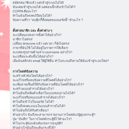
สมัครสมาชิกแล้ว แต่เข้าสู่ระบบไม่ได้!
ฉันเคยเข้าสู่ระบบได้ แต่ตอนนี้กลับเข้าไม่ได้?!
COPPA คืออะไร?
ทำไมฉันถึงลงทะเีบียนไม่ได้?
ข้อความที่ว่า “ลบคุีกกี้ทั้งหมดของบอร์ดนี้” ทำอะไร ?
ตั้งค่าสมาชิก และ ตั้งค่าต่าง ๆ
จะเปลี่ยนแปลงการตั้งค่าได้อย่างไร?
นาฬิกาไม่ตรง!
เปลี่ยน timezone แล้ว แต่เวลา ก็ยังไม่ตรง!
ภาษาที่ฉันใช้ ไม่ได้อยู่ในรายการให้เลือก!
จะแสดงรูปภาพด้านล่าง username อย่างไร?
จะเปลี่ยนระดับขั้นได้อย่างไร?
เมื่อฉันคลิกส่ง email ให้ผู้ใช้อื่น ทำไมระบบถึงถามให้ฉันเข้าสู่ระบบใหม่?
การโพสต์ข้อความ
จะสร้างหัวข้อใหม่ได้อย่างไร?
จะแก้ไขหรือลบข้อความที่โพสต์ได้อย่างไร?
จะเพิ่มลายเซ็นต์ให้กับข้อความที่ฉันโพสต์ได้อย่างไร?
จะสร้างแบบสำรวจได้อย่างไร?
ทำไมฉันถึงเพิ่มตัวเลือกในแบบสอบถามไม่ได้?
จะแก้ไขหรือลบแบบสำรวจได้อย่างไร?
ทำไมถึงเข้าไปในบอร์ด ไม่ได้?
ทำไมถึงลงคะแนนในแบบสำรวจไม่ได้?
ทำไมฉันถึงได้รับคำเตือน?
ทำอย่างไร ฉันถึงจะสามารถรายงานการโพสต์แก่ผู้ดูแลกระทู้?
ปุ่ม “บันทึก” ในการโพสต์กระทู้มีไว้ทำอะไร?
ทำไมกระทู้ของฉันต้องรอการอนุมัติ?
ทำอย่างไรฉันถึงจะดันกระทู้ได้?