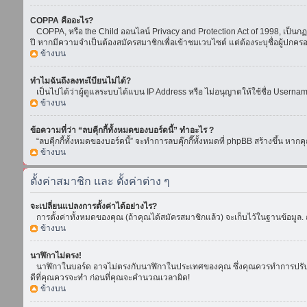
COPPA คืออะไร?
COPPA, หรือ the Child ออนไลน์ Privacy and Protection Act of 1998, เป็นกฏห
ปี หากมีความจำเป็นต้องสมัครสมาชิกเพื่อเข้าชมเวบไซต์ แต่ต้องระบุชื่อผู้ปกคร
ข้างบน
ทำไมฉันถึงลงทะเีบียนไม่ได้?
เป็นไปได้ว่าผู้ดูแลระบบได้แบน IP Address หรือ ไม่อนุญาตให้ใช้ชื่อ Usern
ข้างบน
ข้อความที่ว่า “ลบคุีกกี้ทั้งหมดของบอร์ดนี้” ทำอะไร ?
“ลบคุีกกี้ทั้งหมดของบอร์ดนี้” จะทำการลบคุ๊กกี๊ทั้งหมดที่ phpBB สร้างขึ้น 
ข้างบน
ตั้งค่าสมาชิก และ ตั้งค่าต่าง ๆ
จะเปลี่ยนแปลงการตั้งค่าได้อย่างไร?
การตั้งค่าทั้งหมดของคุณ (ถ้าคุณได้สมัครสมาชิกแล้ว) จะเก็บไว้ในฐานข้อมูล. ถ
ข้างบน
นาฬิกาไม่ตรง!
นาฬิกาในบอร์ด อาจไม่ตรงกับนาฬิกาในประเทศของคุณ ซึ่งคุณควรทำการปรับเวลา โ
ดีที่คุณควรจะทำ ก่อนที่คุณจะคำนวณเวลาผิด!
ข้างบน