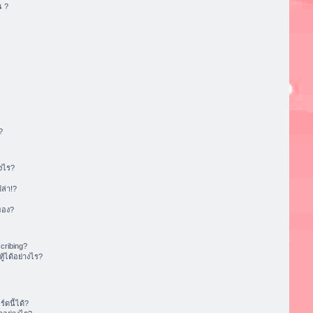
น ?
?
งไร?
ล่า!?
ของ?
cribing?
้ได้อย่างไร?
ดนี้ได้?