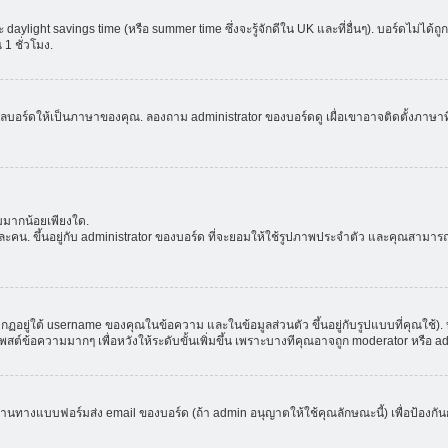
aylight savings time (หรือ summer time ซึ่งจะรู้จักดีใน UK และที่อื่นๆ). บอร์ดไม่ได้
 ชั่วโมง.
ลบอร์ดให้เป็นภาษาของคุณ. ลองถาม administrator ของบอร์ดดู เผื่อเขาอาจติดตั้งภาษาที
มมากน้อยเพียงใด.
ะคน. ขึ้นอยู่กับ administrator ของบอร์ด ที่จะยอมให้ใช้รูปภาพประจำตัว และคุณสามาร
อยู่ใต้ username ของคุณในข้อความ และในข้อมูลส่วนตัว ขึ้นอยู่กับรูปแบบที่คุณใช้). 
าโพสต์ข้อความมากๆ เพื่อหวังให้ระดับขั้นเพิ่มขึ้น เพราะบางทีคุณอาจถูก moderator หร
ผ่านทางแบบฟอร์มส่ง email ของบอร์ด (ถ้า admin อนุญาตให้ใช้คุณลักษณะนี้) เพื่อป้องกันการส่