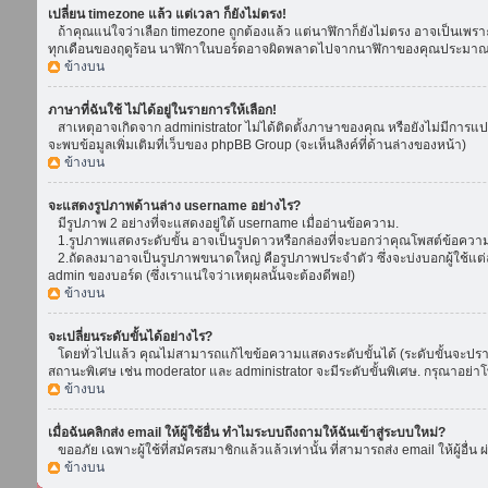
เปลี่ยน timezone แล้ว แต่เวลา ก็ยังไม่ตรง!
ถ้าคุณแน่ใจว่าเลือก timezone ถูกต้องแล้ว แต่นาฬิกาก็ยังไม่ตรง อาจเป็นเพราะ d
ทุกเดือนของฤดูร้อน นาฬิกาในบอร์ดอาจผิดพลาดไปจากนาฬิกาของคุณประมาณ 1
ข้างบน
ภาษาที่ฉันใช้ ไม่ได้อยู่ในรายการให้เลือก!
สาเหตุอาจเกิดจาก administrator ไม่ได้ติดตั้งภาษาของคุณ หรือยังไม่มีการแป
จะพบข้อมูลเพิ่มเติมที่เว็บของ phpBB Group (จะเห็นลิงค์ที่ด้านล่างของหน้า)
ข้างบน
จะแสดงรูปภาพด้านล่าง username อย่างไร?
มีรูปภาพ 2 อย่างที่จะแสดงอยู่ใต้ username เมื่ออ่านข้อความ.
1.รูปภาพแสดงระดับขั้น อาจเป็นรูปดาวหรือกล่องที่จะบอกว่าคุณโพสต์ข้อควา
2.ถัดลงมาอาจเป็นรูปภาพขนาดใหญ่ คือรูปภาพประจำตัว ซึ่งจะบ่งบอกผู้ใช้แต่ล
admin ของบอร์ด (ซึ่งเราแน่ใจว่าเหตุผลนั้นจะต้องดีพอ!)
ข้างบน
จะเปลี่ยนระดับขั้นได้อย่างไร?
โดยทั่วไปแล้ว คุณไม่สามารถแก้ไขข้อความแสดงระดับขั้นได้ (ระดับขั้นจะปรากฏ
สถานะพิเศษ เช่น moderator และ administrator จะมีระดับขั้นพิเศษ. กรุณาอย่
ข้างบน
เมื่อฉันคลิกส่ง email ให้ผู้ใช้อื่น ทำไมระบบถึงถามให้ฉันเข้าสู่ระบบใหม่?
ขออภัย เฉพาะผู้ใช้ที่สมัครสมาชิกแล้วแล้วเท่านั้น ที่สามารถส่ง email ให้ผู้อื่น 
ข้างบน