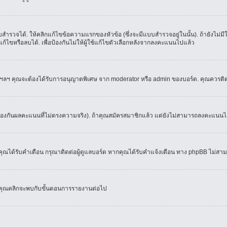
ำรวจได้. ให้คลิกแก้ไขข้อความแรกของหัวข้อ (ซึ่งจะมีแบบสำรวจอยู่ในนั้น). ถ้ายังไม่
้ไขหรือลบได้. เพื่อป้องกันไม่ให้ผู้ใช้แก้ไขตัวเลือกหลังจากลงคะแนนไปแล้ว
์, ฯลฯ คุณจะต้องได้รับการอนุญาตพิเศษ จาก moderator หรือ admin ของบอร์ด. คุณควรติ
้องกันผลคะแนนที่ไม่ตรงความจริง). ถ้าคุณสมัครสมาชิกแล้ว แต่ยังไม่สามารถลงคะแนนได้
ณได้รับคำเตือน กรุณาติดต่อผู้ดูแลบอร์ด หากคุณได้รับคำแจ้งเตือน ทาง phpBB ไม่สามา
่อคุณคลิกจะพบกับขั้นตอนการรายงานต่อไป