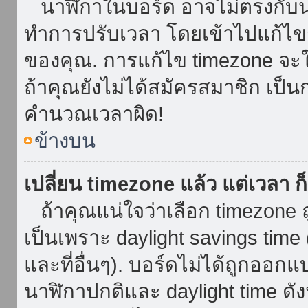
นาฬิกาในบอร์ด อาจไม่ตรงกับน
ทำการปรับเวลา โดยเข้าไปแก้ไขกา
ของคุณ. การแก้ไข timezone จะใช้ไ
ถ้าคุณยังไม่ได้สมัครสมาชิก เป็น
คำนวณเวลาผิด!
ข้างบน
เปลี่ยน timezone แล้ว แต่เวลา ก็
ถ้าคุณแน่ใจว่าเลือก timezone ถ
เป็นเพราะ daylight savings time 
และที่อื่นๆ). บอร์ดไม่ได้ถูกออก
นาฬิกาปกติและ daylight time ดั