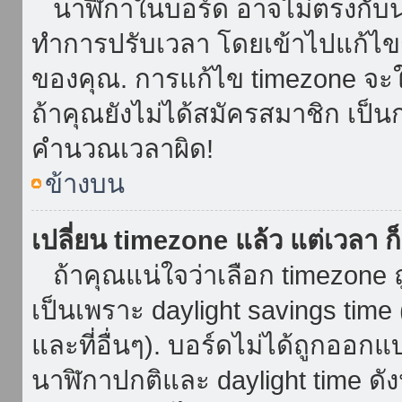
นาฬิกาในบอร์ด อาจไม่ตรงกับน
ทำการปรับเวลา โดยเข้าไปแก้ไขกา
ของคุณ. การแก้ไข timezone จะใช้ไ
ถ้าคุณยังไม่ได้สมัครสมาชิก เป็น
คำนวณเวลาผิด!
ข้างบน
เปลี่ยน timezone แล้ว แต่เวลา ก็
ถ้าคุณแน่ใจว่าเลือก timezone ถ
เป็นเพราะ daylight savings time 
และที่อื่นๆ). บอร์ดไม่ได้ถูกออก
นาฬิกาปกติและ daylight time ดั