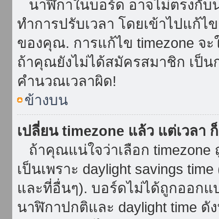
นาฬิกาในบอร์ด อาจไม่ตรงกับน
ทำการปรับเวลา โดยเข้าไปแก้ไขกา
ของคุณ. การแก้ไข timezone จะใช้ไ
ถ้าคุณยังไม่ได้สมัครสมาชิก เป็น
คำนวณเวลาผิด!
ข้างบน
เปลี่ยน timezone แล้ว แต่เวลา ก็
ถ้าคุณแน่ใจว่าเลือก timezone ถ
เป็นเพราะ daylight savings time 
และที่อื่นๆ). บอร์ดไม่ได้ถูกออก
นาฬิกาปกติและ daylight time ดั