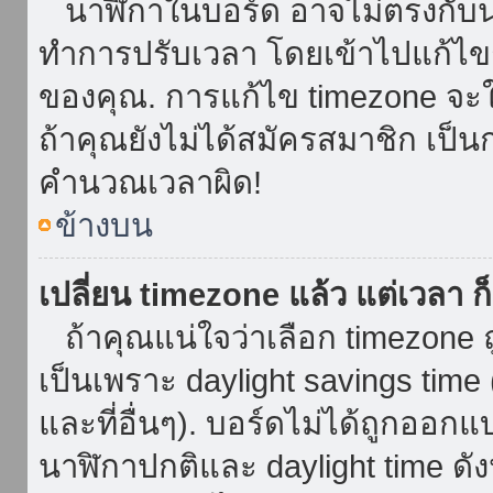
นาฬิกาในบอร์ด อาจไม่ตรงกับน
ทำการปรับเวลา โดยเข้าไปแก้ไขกา
ของคุณ. การแก้ไข timezone จะใช้ไ
ถ้าคุณยังไม่ได้สมัครสมาชิก เป็น
คำนวณเวลาผิด!
ข้างบน
เปลี่ยน timezone แล้ว แต่เวลา ก็
ถ้าคุณแน่ใจว่าเลือก timezone ถ
เป็นเพราะ daylight savings time 
และที่อื่นๆ). บอร์ดไม่ได้ถูกออก
นาฬิกาปกติและ daylight time ดั