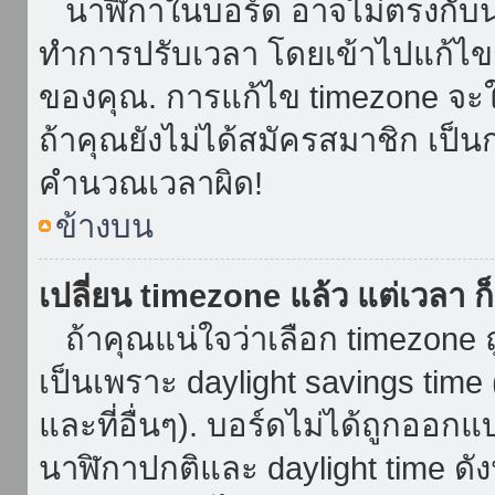
นาฬิกาในบอร์ด อาจไม่ตรงกับน
ทำการปรับเวลา โดยเข้าไปแก้ไขกา
ของคุณ. การแก้ไข timezone จะใช้ไ
ถ้าคุณยังไม่ได้สมัครสมาชิก เป็น
คำนวณเวลาผิด!
ข้างบน
เปลี่ยน timezone แล้ว แต่เวลา ก็
ถ้าคุณแน่ใจว่าเลือก timezone ถ
เป็นเพราะ daylight savings time 
และที่อื่นๆ). บอร์ดไม่ได้ถูกออก
นาฬิกาปกติและ daylight time ดั